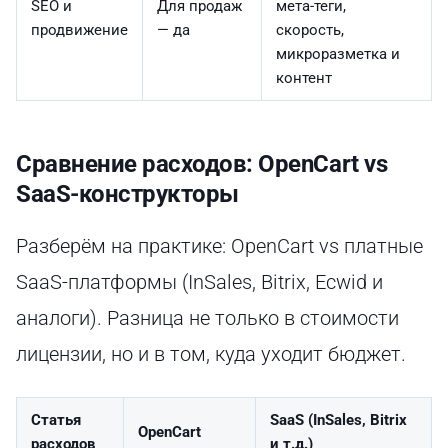
SEO и
Для продаж
мета-теги,
продвижение
— да
скорость,
микроразметка и
контент
Сравнение расходов: OpenCart vs
SaaS-конструкторы
Разберём на практике: OpenCart vs платные
SaaS-платформы (InSales, Bitrix, Ecwid и
аналоги). Разница не только в стоимости
лицензии, но и в том, куда уходит бюджет.
Статья
SaaS (InSales, Bitrix
OpenCart
расходов
и т.д.)