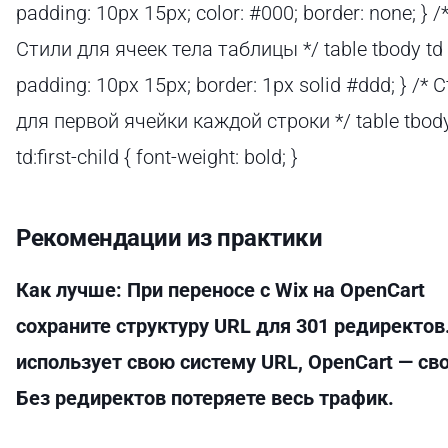
padding: 10px 15px; color: #000; border: none; } /
Стили для ячеек тела таблицы */ table tbody td 
padding: 10px 15px; border: 1px solid #ddd; } /* 
для первой ячейки каждой строки */ table tbody
td:first-child { font-weight: bold; }
Рекомендации из практики
Как лучше: При переносе с Wix на OpenCart
сохраните структуру URL для 301 редиректов
использует свою систему URL, OpenCart — св
Без редиректов потеряете весь трафик.