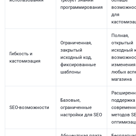
программирования
возможнос
для
кастомиза
Полная,
Ограниченная,
открытый
закрытый
исходный к
Гибкость и
исходный код,
возможнос
кастомизация
фиксированные
изменения
шаблоны
любых асп
магазина
Расширенн
Базовые,
поддержка
SEO-возможности
ограниченные
современн
настройки для SEO
методов SE
оптимизац
Абонентская плата,
Бесплатная