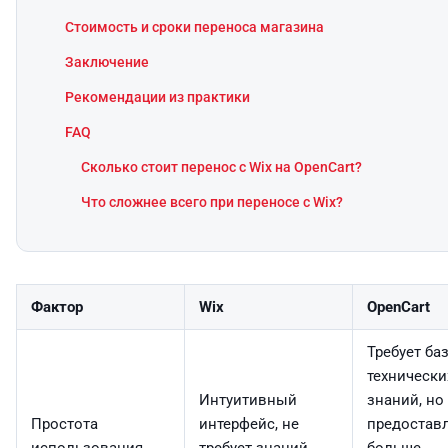
Стоимость и сроки переноса магазина
Заключение
Рекомендации из практики
FAQ
Сколько стоит перенос с Wix на OpenCart?
Что сложнее всего при переносе с Wix?
Фактор
Wix
OpenCart
Требует ба
технически
Интуитивный
знаний, но
Простота
интерфейс, не
предостав
использования
требует знаний
больше