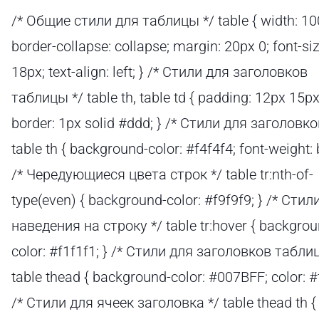
/* Общие стили для таблицы */ table { width: 10
border-collapse: collapse; margin: 20px 0; font-siz
18px; text-align: left; } /* Стили для заголовков
таблицы */ table th, table td { padding: 12px 15px
border: 1px solid #ddd; } /* Стили для заголовко
table th { background-color: #f4f4f4; font-weight: 
/* Чередующиеся цвета строк */ table tr:nth-of-
type(even) { background-color: #f9f9f9; } /* Стил
наведения на строку */ table tr:hover { backgrou
color: #f1f1f1; } /* Стили для заголовков табли
table thead { background-color: #007BFF; color: #ff
/* Стили для ячеек заголовка */ table thead th {