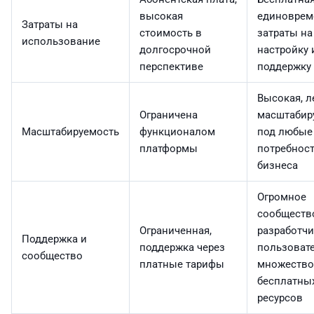
высокая
единоврем
Затраты на
стоимость в
затраты на
использование
долгосрочной
настройку 
перспективе
поддержку
Высокая, л
Ограничена
масштабир
Масштабируемость
функционалом
под любые
платформы
потребнос
бизнеса
Огромное
сообществ
Ограниченная,
разработчи
Поддержка и
поддержка через
пользовате
сообщество
платные тарифы
множество
бесплатны
ресурсов